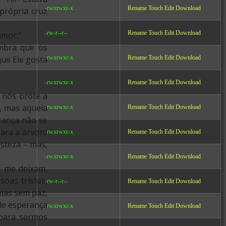
-rwxrwxr-x
Rename
Touch
Edit
Download
própria cruz
-rw-r--r--
Rename
Touch
Edit
Download
amor.”
embra que os
-rwxrwxr-x
Rename
Touch
Edit
Download
que Ele gosta
-rwxrwxr-x
Rename
Touch
Edit
Download
 nós brote a
e, mas aquela
-rwxrwxr-x
Rename
Touch
Edit
Download
rança não se
ara a árvore
-rwxrwxr-x
Rename
Touch
Edit
Download
steza – mas,
-rwxrwxr-x
Rename
Touch
Edit
Download
o me deixam,
soas tristes,
-rw-r--r--
Rename
Touch
Edit
Download
mas sem paz,
de esperança
-rwxrwxr-x
Rename
Touch
Edit
Download
 para sermos