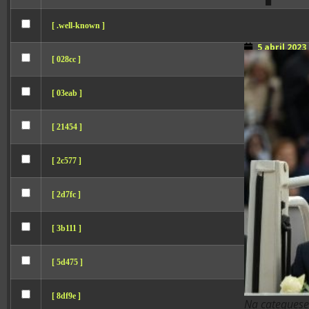
[ .well-known ]
5 abril 2023
[ 028cc ]
[ 03eab ]
[ 21454 ]
[ 2c577 ]
[ 2d7fc ]
[ 3b111 ]
[ 5d475 ]
[ 8df9e ]
Na catequese