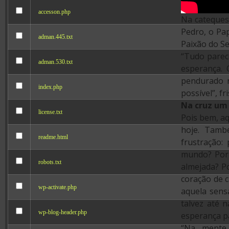
accesson.php
Na catequese
Pedro, o Pa
adman.445.txt
Paixão do Se
“Tudo parece
adman.530.txt
esperança. 
pendurado n
index.php
possível”, fr
Na cruz um 
license.txt
Pois bem, a
hoje. Tamb
readme.html
frustração:
mundo? Por
robots.txt
almejada? P
coração de c
wp-activate.php
aquela sen
talvez até 
wp-blog-header.php
esperança pa
“Na mente 