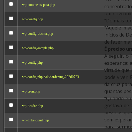
wp-comments-post.php
concentrado
um novo iníc
wp-conffq.php
“Do mais ter
“Aquele mad
wp-config-docker.php
inícios de D
de fazer mar
É preciso u
wp-config-sample.php
A seguir, o
esperança: a
wp-config.php
virtude que
pode viver.
wp-config.php.bak-hardening-20260723
da cruz par
quantas pesso
wp-cron.php
“Quando eu 
gostava de o
wp-headre.php
pessoas que
sem esperan
wp-links-opml.php
para sermos