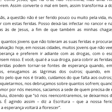
erem. Assim converte o mal em bem, assim transforma a d
ãs, a questão não é ser ferido pouco ou muito pela vida, 
r com estas feridas. Posso deixá-las infectar no rancor e na
las às de Jesus, a fim de que também as minhas chaga
quantos jovens que não toleram as suas feridas e procuram
alvação: hoje, em nossas cidades, muitos jovens que não ve
perança e preferem ir adiante com as drogas, com o es
nsem nisso. E você, qual é a sua droga, para cobrir as feridas
eridas podem tornar-se fontes de esperança quando, e
os, enxugamos as lágrimas dos outros; quando, em
to pelo que nos é tirado, cuidamos do que falta aos outros
inquietarmos, nos debruçamos sobre quantos sofrem; quand
 amor por nós mesmos, saciamos a sede de quem precisa de 
luiu, dizendo que “só nos reencontraremos, se deixarmos 
. É agindo assim – diz a Escritura – que a nossa feri
e a esperança voltará a florescer”.