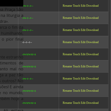
-rw-r--r--
Rename
Touch
Edit
Download
 na Praça São
a liturgia a
-rw-r--r--
Rename
Touch
Edit
Download
dra».
arca o fim da
-rw-r--r--
Rename
Touch
Edit
Download
 humilhante,
o pior final
-r--r--r--
Rename
Touch
Edit
Download
-rwxrwxr-x
Rename
Touch
Edit
Download
nte estranho
timentos de
-rwxrwxr-x
Rename
Touch
Edit
Download
tanto mal no
a a paz tão
-rw-r--r--
Rename
Touch
Edit
Download
s outros? No
sões! E ainda
-rwxrwxr-x
Rename
Touch
Edit
Download
e no mundo,
ambém hoje a
-rwxrwxr-x
Rename
Touch
Edit
Download
 Ali estava