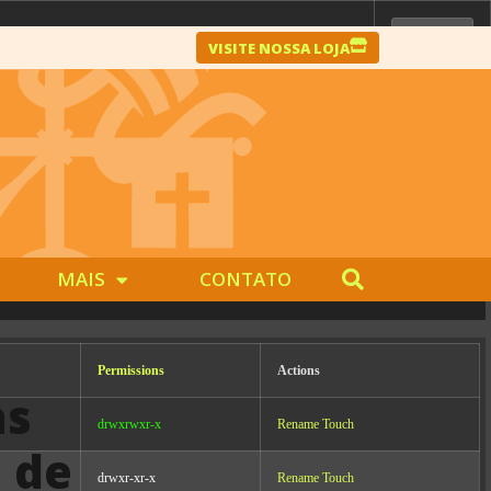
VISITE NOSSA LOJA
Server IP:
10.0.99.65
Client IP:
104.23.197.215
[
Logout
]
MAIS
CONTATO
Permissions
Actions
as
drwxrwxr-x
Rename
Touch
 de
drwxr-xr-x
Rename
Touch