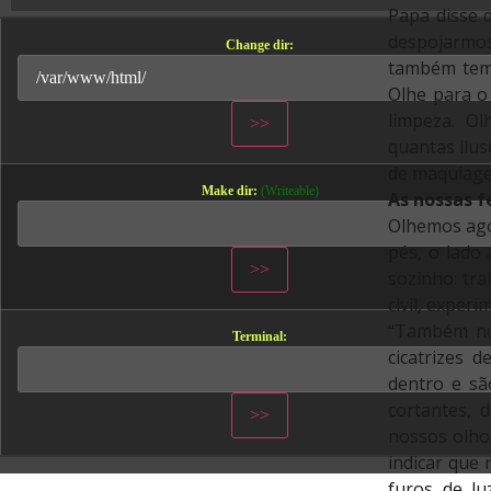
Papa disse 
despojarmos
Change dir:
também temo
Olhe para o 
limpeza. Ol
quantas ilus
de maquiage
Make dir:
(Writeable)
As nossas f
Olhemos ago
pés, o lado
sozinho: tr
civil, exper
“Também nó
Terminal:
cicatrizes 
dentro e sã
cortantes, 
nossos olho
indicar que
furos de l