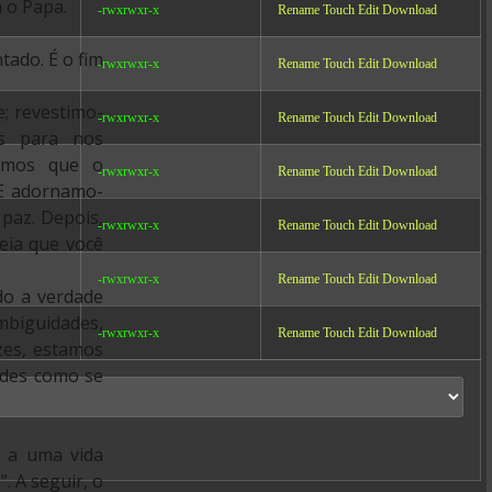
 o Papa.
-rwxrwxr-x
Rename
Touch
Edit
Download
tado. É o fim
-rwxrwxr-x
Rename
Touch
Edit
Download
; revestimo-
-rwxrwxr-x
Rename
Touch
Edit
Download
as para nos
amos que o
-rwxrwxr-x
Rename
Touch
Edit
Download
 E adornamo-
paz. Depois,
-rwxrwxr-x
Rename
Touch
Edit
Download
eia que você
-rwxrwxr-x
Rename
Touch
Edit
Download
do a verdade
mbiguidades,
-rwxrwxr-x
Rename
Touch
Edit
Download
ezes, estamos
ades como se
, a uma vida
. A seguir, o