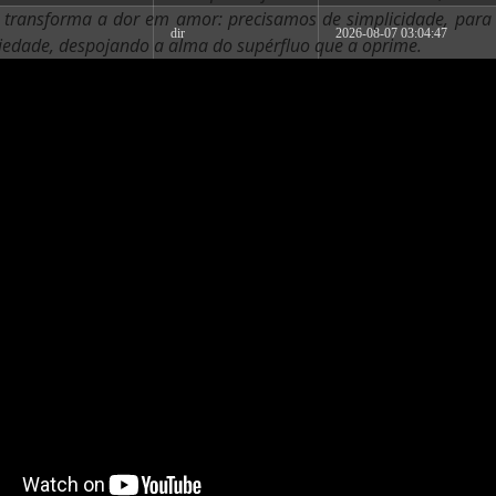
z transforma a dor em amor: precisamos de simplicidade, para 
dir
2026-08-07 03:04:47
riedade, despojando a alma do supérfluo que a oprime.
dir
2026-08-07 03:04:47
dir
2026-08-07 03:04:47
dir
2026-08-07 03:04:47
dir
2026-08-07 03:04:47
dir
2026-08-07 05:53:02
617 B
2026-08-07 02:51:21
375 B
2026-08-07 06:30:24
375 B
2026-08-07 02:30:53