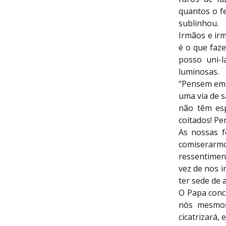
quantos o f
sublinhou.
Irmãos e irm
é o que faze
posso uni-
luminosas.
“Pensem em 
uma via de s
não têm es
coitados! Pe
As nossas f
comiserarm
ressentimen
vez de nos 
ter sede de
O Papa conc
nós mesmos
cicatrizará, 