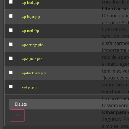
curados da a
wp-load.php
Libertar-se
Olhando para
wp-login.php
de tudo? Ali
Com efeito,
wp-mail.php
nos de ext
disfarçar
wp-settings.php
importante 
nos de apar
wp-signup.php
a maquiagem
tem, mas ver
wp-trackback.php
“Jesus desp
sobre nós m
xmlrpc.php
libertando-n
tão acostum
fossem verd
Olhar para
Segundo Fra
simples, des