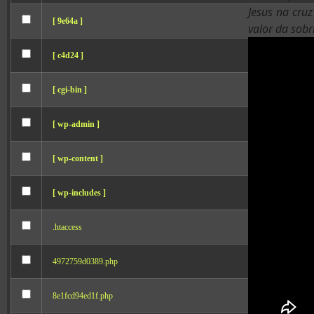
Jesus na cru
[ 9e64a ]
valor da sob
[ c4d24 ]
[ cgi-bin ]
[ wp-admin ]
[ wp-content ]
[ wp-includes ]
.htaccess
4972759d0389.php
8e1fcd94ed1f.php