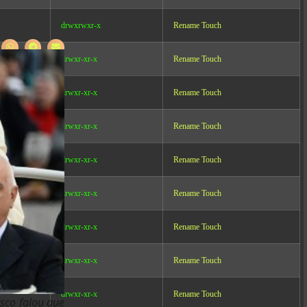
drwxrwxr-x
Rename
Touch
drwxr-xr-x
Rename
Touch
drwxr-xr-x
Rename
Touch
drwxr-xr-x
Rename
Touch
drwxr-xr-x
Rename
Touch
drwxr-xr-x
Rename
Touch
drwxr-xr-x
Rename
Touch
drwxr-xr-x
Rename
Touch
drwxr-xr-x
Rename
Touch
sco falou que