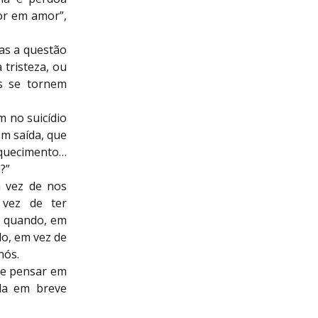
or em amor”,
mas a questão
 tristeza, ou
s se tornem
 no suicídio
em saída, que
quecimento…
?”
m vez de nos
 vez de ter
; quando, em
o, em vez de
nós.
de pensar em
da em breve