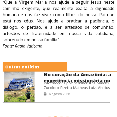
“Que a Virgem Maria nos ajude a seguir Jesus neste
caminho exigente, que realmente exalta a dignidade
humana e nos faz viver como filhos do nosso Pai que
está nos céus. Nos ajude a praticar a paciência, o
diálogo, o perdão, e a ser artesãos de comunhão,
artesãos de fraternidade em nossa vida cotidiana,
sobretudo em nossa família.”
Fonte: Rádio Vaticano
Outras notícias
ônia: a
III Missão Jovem
ária no
Arquidiocesana re
 Marciel
Encontro promoveu formaç
na
jovens no RJ
 Vinicius
celebração e evangelização
nda Cardoso
fortalecendo o compromiss
5 agosto 2026
o
da juventude da Arquidioce
Sebastião do Rio de Janeiro
Coordenação