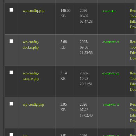
wp-conffq.php
146.66
2026-
-rw-r--r--
Ren
KB
08-07
Tou
02:47:28
Edit
Dow
wp-config-
5.68
2025-
-rwxrwxr-x
Ren
docker.php
KB
09-08
Tou
21:53:56
Edit
Dow
wp-config-
3.14
2025-
-rwxrwxr-x
Ren
sample.php
KB
10-23
Tou
20:21:51
Edit
Dow
wp-config.php
3.95
2026-
-rwxrwxr-x
Ren
KB
07-23
Tou
17:02:40
Edit
Dow
wp-
3.91
2026-
-rwxrwxr-x
Ren