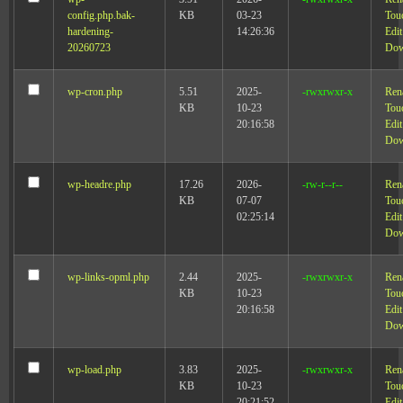
config.php.bak-
KB
03-23
Tou
hardening-
14:26:36
Edit
20260723
Dow
wp-cron.php
5.51
2025-
-rwxrwxr-x
Ren
KB
10-23
Tou
20:16:58
Edit
Dow
wp-headre.php
17.26
2026-
-rw-r--r--
Ren
KB
07-07
Tou
02:25:14
Edit
Dow
wp-links-opml.php
2.44
2025-
-rwxrwxr-x
Ren
KB
10-23
Tou
20:16:58
Edit
Dow
wp-load.php
3.83
2025-
-rwxrwxr-x
Ren
KB
10-23
Tou
20:21:52
Edit