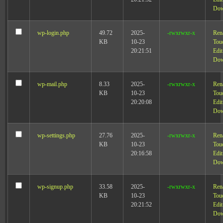
Dow
wp-login.php
49.72
2025-
-rwxrwxr-x
Ren
KB
10-23
Tou
20:21:51
Edit
Dow
wp-mail.php
8.33
2025-
-rwxrwxr-x
Ren
KB
10-23
Tou
20:20:08
Edit
Dow
wp-settings.php
27.76
2025-
-rwxrwxr-x
Ren
KB
10-23
Tou
20:16:58
Edit
Dow
wp-signup.php
33.58
2025-
-rwxrwxr-x
Ren
KB
10-23
Tou
20:21:52
Edit
Dow