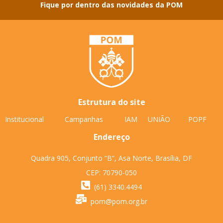
Fique por dentro das novidades da POM
Estrutura do site
Institucional
Campanhas
IAM
UNIÃO
POPF
Endereço
Quadra 905, Conjunto “B”, Asa Norte, Brasília, DF
CEP: 70790-050
(61) 3340.4494
pom@pom.org.br