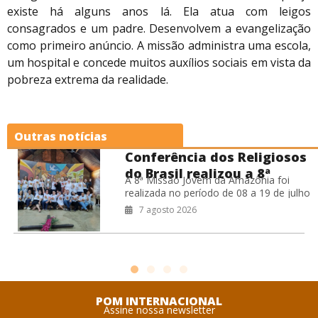
existe há alguns anos lá. Ela atua com leigos
consagrados e um padre. Desenvolvem a evangelização
como primeiro anúncio. A missão administra uma escola,
um hospital e concede muitos auxílios sociais em vista da
pobreza extrema da realidade.
Outras notícias
Conferência dos Religiosos
do Brasil realizou a 8ª
A 8ª Missão Jovem da Amazônia foi
Missão Jovem na Amazônia
realizada no período de 08 a 19 de julho
de 2026, na Prelazia de São Félix do
7 agosto 2026
POM INTERNACIONAL
Assine nossa newsletter