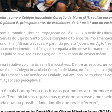
las, como o Colégio Imaculado Coração de Maria (RJ), realiza enco
O público é, principalmente, de estudantes do 9.º ao 3.º ano do ens
com a Pontifícia Obra da Propagação da Fé (POPF), a Rede de Educ
 Servas do Espírito Santo (SSpS) completa oito anos de implementaç
ssionária (JM) nas unidades. A partir do projeto “Jovens em Ação”, e
autoconhecimento, o diálogo e a empatia a fim de se formarem com
. O público-alvo são alunos (as) do 9.º ao 3.º ano do ensino médio.
uma iniciativa voluntária, sem fins lucrativos. Dentre as escolas, um 
ue é o do Colégio Imaculado Coração de Maria, no Rio de Janeiro (R
da Dimensão Missionária da unidade, William John, as mudanças des
m Ação” são perceptíveis.
po é mais homogêneo nas buscas por melhorar o mundo e d
sso. Tem iniciativas riquíssimas que denotam esse amor pel
cada qual na possibilidade daquilo que pode oferecer”,
 o coordenador às Pontifícias Obras Missionárias (POM).