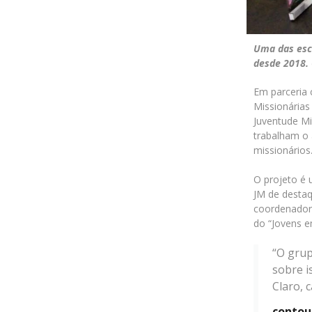
Uma das esco
desde 2018. 
Em parceria 
Missionárias
Juventude Mi
trabalham o 
missionários
O projeto é 
JM de destaq
coordenador 
do “Jovens e
“O gru
sobre i
Claro, 
contou