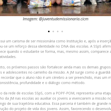
Imagem: @juventudemissionaria.cicm
ssui um carisma de ser missionária como Instituição e, após a inserç
ou-se um reforço dessa identidade no DNA das escolas. A SSpS afir
ce quando o estudante se forma, mas, mesmo assim, comparece 
atividades.
eto, os próximos passos são fortalecer ainda mais os demais grupos
s e adolescentes no caminho da missão. A JM surge como a guardiã
recordar que o aluno não é um cérebro a ser preenchido, mas um mi
consistência, profundidade e o diálogo como método.
ão da rede de escolas SSpS, com a POPF-POM, representa uma etap
lho da JM nas escolas ao auxiliar os jovens a vivenciarem a missão 
ongo de sua trajetória educativa. Essa parceria é também de grande r
rução do projeto de vida dos jovens. Assim, favorecendo o desenvol