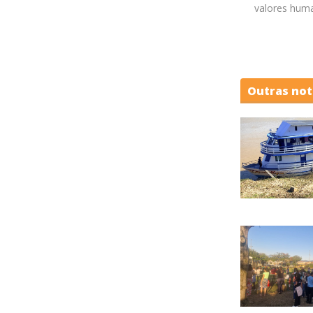
valores huma
Outras not