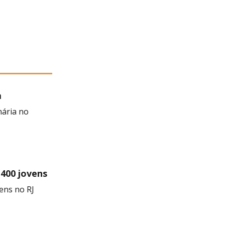
a
 Negra
nária no
 400 jovens
ens no RJ