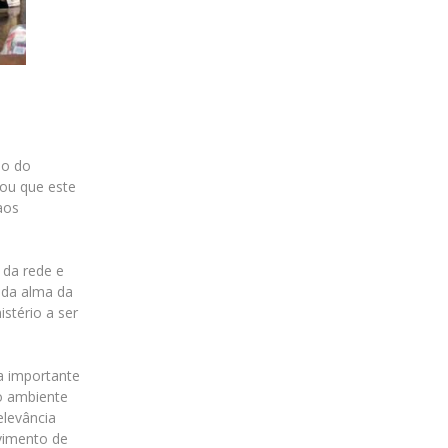
Imagem: @juventudemiss
ão do
mou que este
aos
 da rede e
 da alma da
stério a ser
a importante
no ambiente
elevância
vimento de