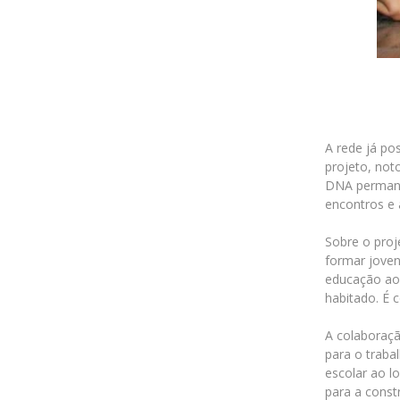
@juventudemissionaria.cicm
A rede já po
projeto, not
DNA permane
encontros e 
Sobre o proj
formar joven
educação ao 
habitado. É 
A colaboraç
para o traba
escolar ao l
para a const