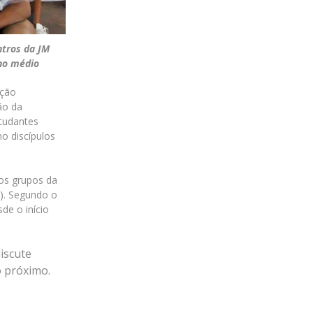
ntros da JM
ino médio
ação
ão da
studantes
o discípulos
dos grupos da
J). Segundo o
de o início
iscute
o próximo.