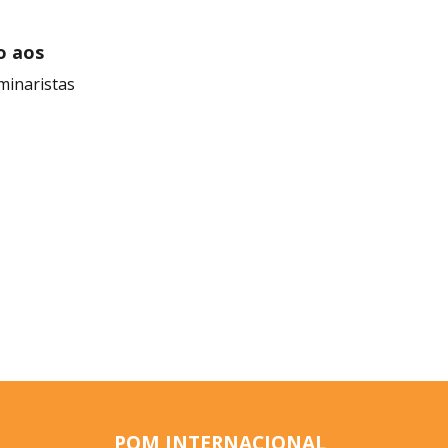
o aos
minaristas
POM INTERNACIONAL