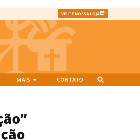
VISITE NOSSA LOJA
MAIS
CONTATO
ção”
ação