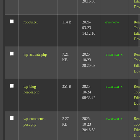
20:16:58
Edit
Dow
robots.txt
114 B
2026-
-rw-r--r--
Ren
03-23
Tou
14:12:10
Edit
Dow
wp-activate.php
7.21
2025-
-rwxrwxr-x
Ren
KB
10-23
Tou
20:20:08
Edit
Dow
wp-blog-
351 B
2025-
-rwxrwxr-x
Ren
header.php
10-24
Tou
08:33:42
Edit
Dow
wp-comments-
2.27
2025-
-rwxrwxr-x
Ren
post.php
KB
10-23
Tou
20:16:58
Edit
Dow