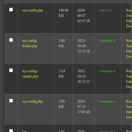
wp-conffq.php
146.66
2026-
-rw-r--r--
Ren
KB
08-07
Tou
02:47:28
Edit
Dow
wp-config-
5.68
2025-
-rwxrwxr-x
Ren
docker.php
KB
09-08
Tou
21:53:56
Edit
Dow
wp-config-
3.14
2025-
-rwxrwxr-x
Ren
sample.php
KB
10-23
Tou
20:21:51
Edit
Dow
wp-config.php
3.95
2026-
-rwxrwxr-x
Ren
KB
07-23
Tou
17:02:40
Edit
Dow
wp-
3.91
2026-
-rwxrwxr-x
Ren