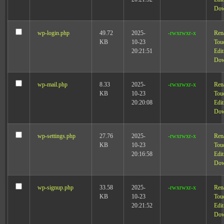
Dow
wp-login.php
49.72
2025-
-rwxrwxr-x
Ren
KB
10-23
Tou
20:21:51
Edit
Dow
wp-mail.php
8.33
2025-
-rwxrwxr-x
Ren
KB
10-23
Tou
20:20:08
Edit
Dow
wp-settings.php
27.76
2025-
-rwxrwxr-x
Ren
KB
10-23
Tou
20:16:58
Edit
Dow
wp-signup.php
33.58
2025-
-rwxrwxr-x
Ren
KB
10-23
Tou
20:21:52
Edit
Dow