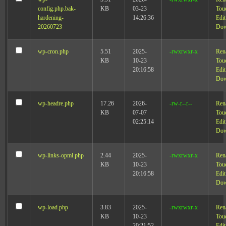
config.php.bak-
KB
03-23
Tou
hardening-
14:26:36
Edit
20260723
Dow
wp-cron.php
5.51
2025-
-rwxrwxr-x
Ren
KB
10-23
Tou
20:16:58
Edit
Dow
wp-headre.php
17.26
2026-
-rw-r--r--
Ren
KB
07-07
Tou
02:25:14
Edit
Dow
wp-links-opml.php
2.44
2025-
-rwxrwxr-x
Ren
KB
10-23
Tou
20:16:58
Edit
Dow
wp-load.php
3.83
2025-
-rwxrwxr-x
Ren
KB
10-23
Tou
20:21:52
Edit