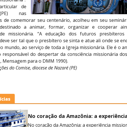
rticular de
(PE) nas
s de comemorar seu centenário, acolheu em seu seminár
destinado a animar, formar, organizar e cooperar ai
dade missionária. “A educação dos futuros presbíteros
deve ser tal que o presbítero se sinta e atue ali onde se e
 mundo, ao serviço de toda a Igreja missionária. Ele é o 
o responsável do despertar da consciência missionária dos 
II, Mensagem para o DMM 1990).
ões do Comise, diocese de Nazaré (PE)
ícias
No coração da Amazônia: a experiênci
missionária no Barco Hospital Laguna
No coração da Amazônia: a experiência missio