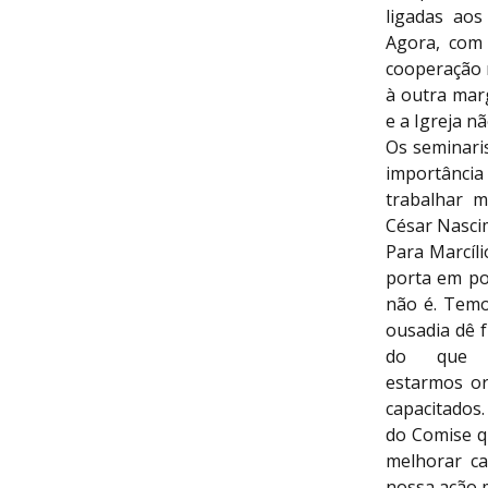
ligadas aos
Agora, com 
cooperação m
à outra mar
e a Igreja nã
Os seminaris
importância
trabalhar m
César Nascim
Para Marcíl
porta em po
não é. Temo
ousadia dê f
do que i
estarmos or
capacitados
do Comise 
melhorar ca
nossa ação m