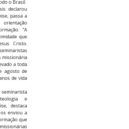
do o Brasil.
is declarou
ise, passa a
rientação
ormação. “A
timidade que
sus Cristo.
minaristas
 missionária
levado a toda
e agosto de
anos de vida
 seminarista
eologia e
se, destaca
 os enviou a
formação que
issionárias