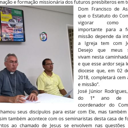
mação e formação missionária dos futuros presbíteros em to
Dom Francisco de Ass
que o Estatuto do Com
vigorar como o
importante para a f
missão depende da in
a Igreja tem com Je
Desejo que meus se
vivam nesta caminhada
e que esse ardor seja 
diocese que, em 02 d
2018, completará cem 
e missão”.
José Júnior Rodrigues,
do 1° ano de t
coordenador do Comi
chamou seus discípulos para estar com Ele, mas também
ssim também acontece com os seminaristas desta casa de 
ntos ao chamado de Jesus se envolvem nas questões m