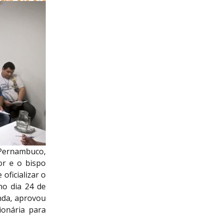
 Pernambuco,
or e o bispo
oficializar o
no dia 24 de
inda, aprovou
ionária para