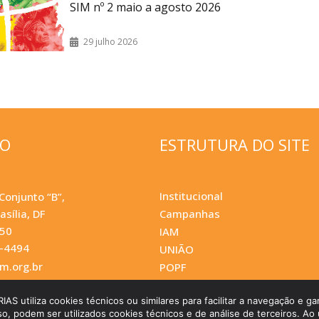
SIM nº 2 maio a agosto 2026
29 julho 2026
ÇO
ESTRUTURA DO SITE
Institucional
Conjunto “B”,
asília, DF
Campanhas
050
IAM
0-4494
UNIÃO
.org.br
POPF
utiliza cookies técnicos ou similares para facilitar a navegação e gar
so, podem ser utilizados cookies técnicos e de análise de terceiros. Ao u