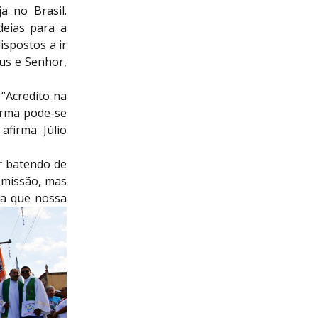
a no Brasil.
deias para a
ispostos a ir
us e Senhor,
 “Acredito na
orma pode-se
afirma Júlio
r batendo de
 missão, mas
ra que nossa