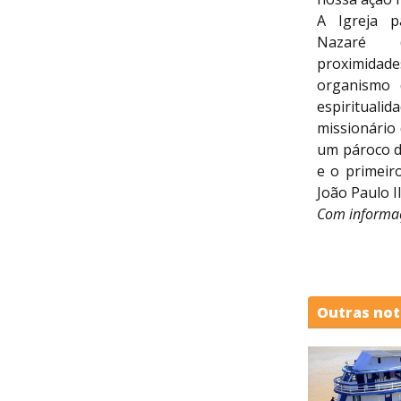
A Igreja pa
Nazaré 
proximidade
organismo 
espirituali
missionário 
um pároco do
e o primeir
João Paulo 
Com informaç
Outras not