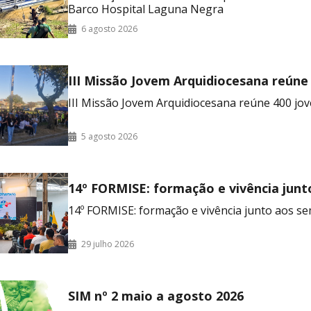
Barco Hospital Laguna Negra
6 agosto 2026
III Missão Jovem Arquidiocesana reúne
no RJ
III Missão Jovem Arquidiocesana reúne 400 jov
5 agosto 2026
14º FORMISE: formação e vivência junt
seminaristas
14º FORMISE: formação e vivência junto aos se
29 julho 2026
SIM nº 2 maio a agosto 2026