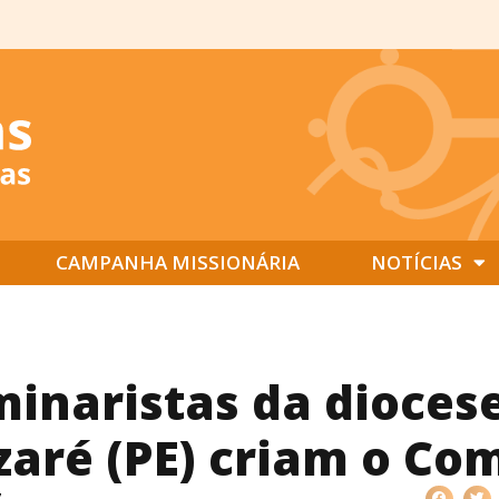
CAMPANHA MISSIONÁRIA
NOTÍCIAS
inaristas da dioces
aré (PE) criam o Co
7