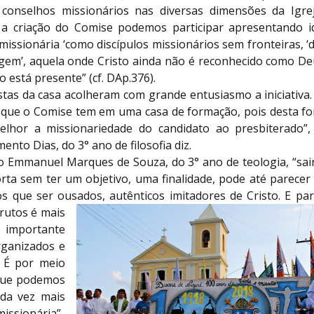
 conselhos missionários nas diversas dimensões da Igrej
a criação do Comise podemos participar apresentando i
issionária ‘como discípulos missionários sem fronteiras, ‘d
gem’, aquela onde Cristo ainda não é reconhecido como De
o está presente” (cf. DAp.376).
tas da casa acolheram com grande entusiasmo a iniciativa.
 que o Comise tem em uma casa de formação, pois desta f
elhor a missionariedade do candidato ao presbiterado”, 
ento Dias, do 3° ano de filosofia diz.
io Emmanuel Marques de Souza, do 3° ano de teologia, “sai
rta sem ter um objetivo, uma finalidade, pode até parecer
s que ser ousados, autênticos imitadores de
Cristo. E pa
rutos é mais
mportante
ganizados e
. É por meio
que podemos
da vez mais
issionária”.