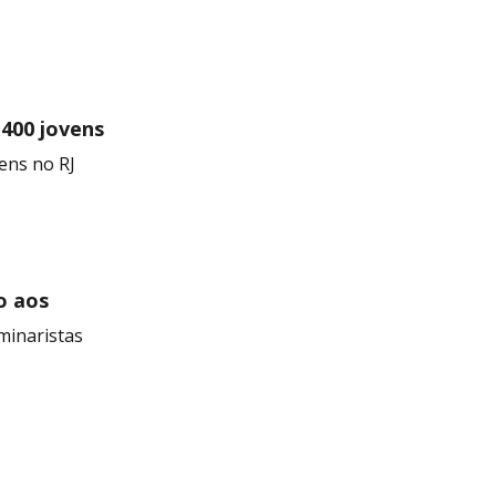
 400 jovens
ens no RJ
o aos
minaristas