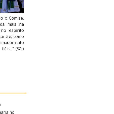
io o Comise,
nda mais na
 no espírito
ncontre, como
animador nato
fiéis…” (São
a
 Negra
nária no