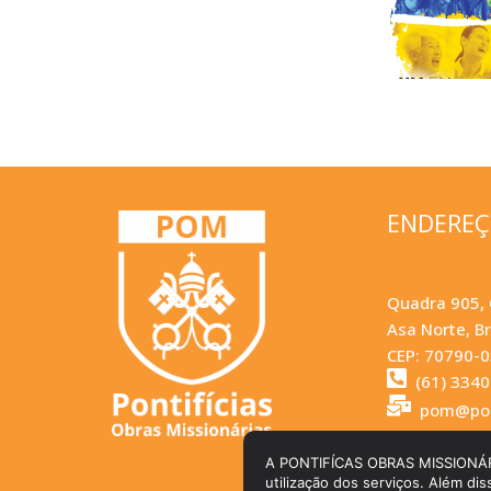
ENDERE
Quadra 905, 
Asa Norte, Br
CEP: 70790-
(61) 334
pom@pom
A PONTIFÍCAS OBRAS MISSIONÁRIAS 
utilização dos serviços. Além dis