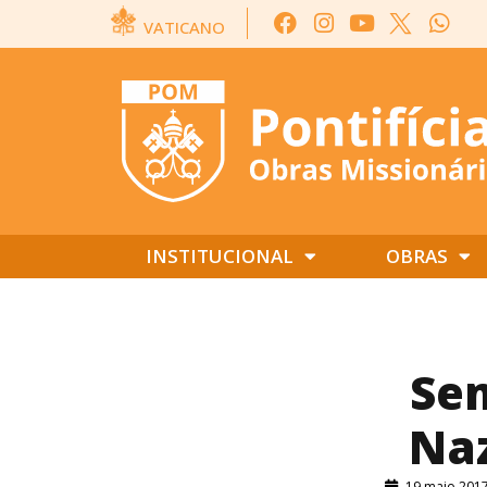
VATICANO
INSTITUCIONAL
OBRAS
Sem
Naz
19 maio 201