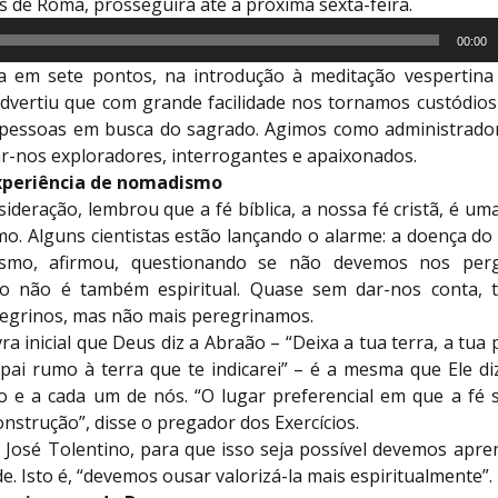
 de Roma, prosseguirá até a próxima sexta-feira.
00:00
a em sete pontos, na introdução à meditação vespertina
dvertiu que com grande facilidade nos tornamos custódios
 pessoas em busca do sagrado. Agimos como administrador
r-nos exploradores, interrogantes e apaixonados.
experiência de nomadismo
nsideração, lembrou que a fé bíblica, a nossa fé cristã, é um
. Alguns cientistas estão lançando o alarme: a doença do 
ismo, afirmou, questionando se não devemos nos per
mo não é também espiritual. Quase sem dar-nos conta, 
regrinos, mas não mais peregrinamos.
ra inicial que Deus diz a Abraão – “Deixa a tua terra, a tua 
pai rumo à terra que te indicarei” – é a mesma que Ele di
 e a cada um de nós. “O lugar preferencial em que a fé s
onstrução”, disse o pregador dos Exercícios.
 José Tolentino, para que isso seja possível devemos apre
e. Isto é, “devemos ousar valorizá-la mais espiritualmente”.