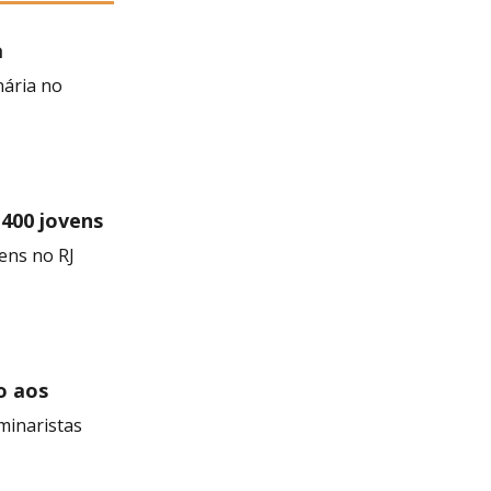
a
 Negra
nária no
 400 jovens
ens no RJ
o aos
minaristas