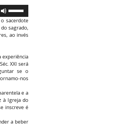
Use
as
 o sacerdote
setas
 do sagrado,
para
es, ao invés
cima
ou
para
a experiência
baixo
Séc. XXI será
para
guntar se o
aumentar
tornamo-nos
ou
diminuir
parentela e a
o
z à Igreja do
volume.
e inscreve é
nder a beber