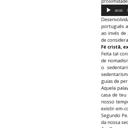
proximidades
Tocador
00:00
de
Desenvolvid
áudio
português a
ao invés de
de considera
Fé cristã, 
Feita tal co
de nomadismo
o sedentar
sedentaris
guias de pe
Aquela palav
casa de teu 
nosso tempo
existir-em-c
Segundo Pe.
da nossa sed