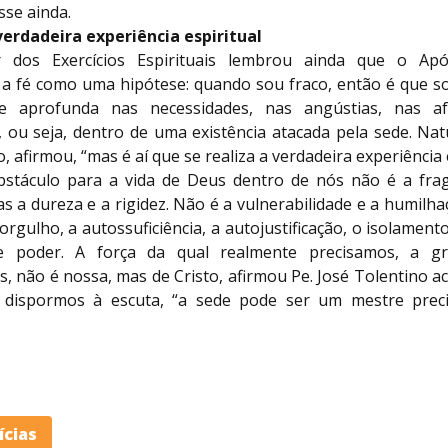
isse ainda.
verdadeira experiência espiritual
 dos Exercícios Espirituais lembrou ainda que o Apó
a fé como uma hipótese: quando sou fraco, então é que sou
se aprofunda nas necessidades, nas angústias, nas af
, ou seja, dentro de uma existência atacada pela sede. Nat
 afirmou, “mas é aí que se realiza a verdadeira experiência e
stáculo para a vida de Deus dentro de nós não é a frag
s a dureza e a rigidez. Não é a vulnerabilidade e a humilh
orgulho, a autossuficiência, a autojustificação, o isolamento
de poder. A força da qual realmente precisamos, a g
, não é nossa, mas de Cristo, afirmou Pe. José Tolentino 
 dispormos à escuta, “a sede pode ser um mestre preci
ícias