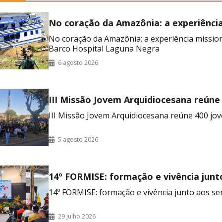
No coração da Amazônia: a experiênci
missionária no Barco Hospital Laguna
No coração da Amazônia: a experiência missio
Barco Hospital Laguna Negra
6 agosto 2026
III Missão Jovem Arquidiocesana reúne
no RJ
III Missão Jovem Arquidiocesana reúne 400 jov
5 agosto 2026
14º FORMISE: formação e vivência junt
seminaristas
14º FORMISE: formação e vivência junto aos se
29 julho 2026