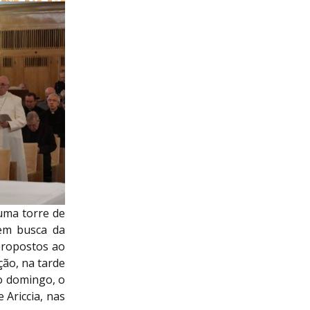
numa torre de
 em busca da
 propostos ao
ão, na tarde
no domingo, o
Ariccia, nas