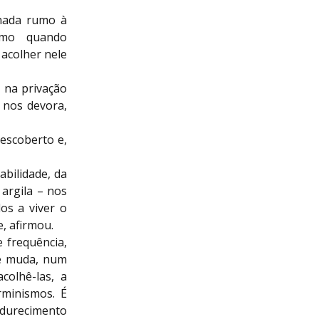
hada rumo à
smo quando
acolher nele
, na privação
 nos devora,
descoberto e,
bilidade, da
argila – nos
os a viver o
e, afirmou.
 frequência,
ue muda, num
olhê-las, a
rminismos. É
durecimento