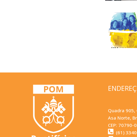
ENDERE
Quadra 905, 
Asa Norte, Br
CEP: 70790-
(61) 334