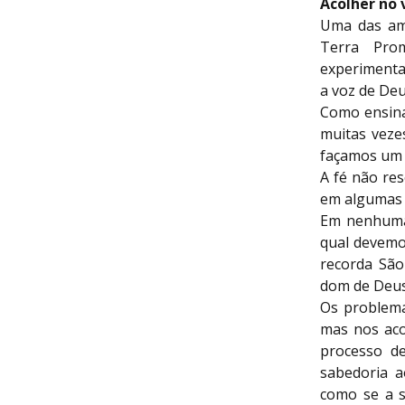
Acolher no 
Uma das am
Terra Pro
experimenta
a voz de Deu
Como ensina 
muitas veze
façamos um 
A fé não res
em algumas c
Em nenhuma 
qual devemo
recorda São
dom de Deus 
Os problema
mas nos aco
processo d
sabedoria a
como se a 