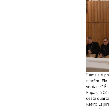
“Jamais é po
marfim. Ela
verdade.” É 
Papa e à Cú
desta quarta
Retiro Espi