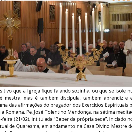
sitivo que a Igreja fique falando sozinha, ou que se isole 
 é mestra, mas é também discípula, também aprendiz e
uma das afirmações do pregador dos Exercícios Espirituais
ria Romana, Pe. José Tolentino Mendonça, na sétima meditaç
-feira (21/02), intitulada “Beber da própria sede”. Iniciado 
ritual de Quaresma, em andamento na Casa Divino Mestre de 