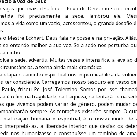
vazio a voz de Deus
eaças que mais desafiou o Povo de Deus em sua camin
metida foi precisamente a sede, lembrou ele. Me
mos a vida como um vazio, acrescentou, o grande desafio é 
s.
o Mestre Eckhart, Deus fala na posse e na privação. Aliás
s se entende melhor a sua voz. Se a sede nos perturba ou
caminho.
olve a sede, advertiu. Muitas vezes a intensifica, a leva ao 
ircunstâncias, a torna ainda mais dramática.
etapa o caminho espiritual nos impermeabiliza da vulnera
s ter consciência. Carregamos nosso tesouro em vasos de 
 Paulo, frisou Pe. José Tolentino. Somos por isso chamad
até o fim, na fragilidade, da fraqueza, na tentação e na sed
s que vivemos podem variar de gênero, podem mudar de
mpanharão sempre. As tentações existirão sempre. O q
e maturação humana e espiritual, é o nosso modo de ac
o interpretá-las, a liberdade interior que desfaz os dete
sede nos humanizasse e constituísse um caminho de ama