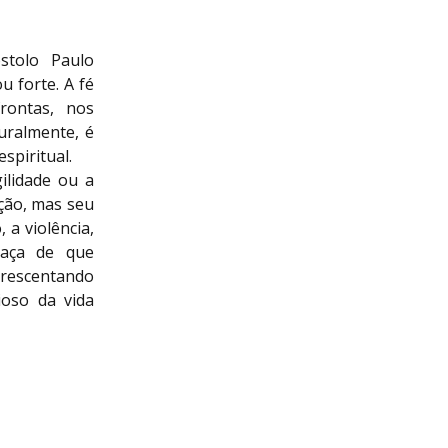
stolo Paulo
 forte. A fé
rontas, nos
uralmente, é
spiritual.
ilidade ou a
ação, mas seu
, a violência,
raça de que
acrescentando
oso da vida