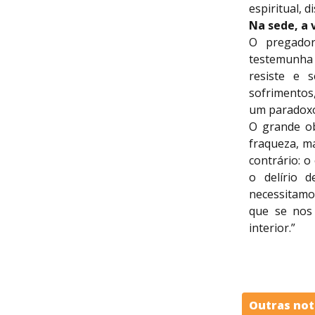
espiritual, d
Na sede, a 
O pregador
testemunha 
resiste e 
sofrimentos
um paradoxo,
O grande ob
fraqueza, ma
contrário: o 
o delírio 
necessitamos
que se nos
interior.”
Outras not