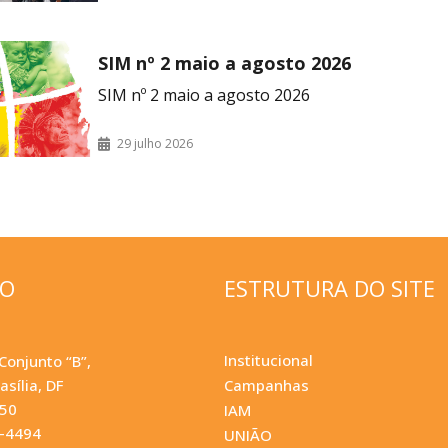
SIM nº 2 maio a agosto 2026
SIM nº 2 maio a agosto 2026
29 julho 2026
ÇO
ESTRUTURA DO SITE
Institucional
Conjunto “B”,
asília, DF
Campanhas
050
IAM
0-4494
UNIÃO