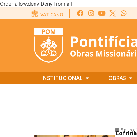
Order allow,deny Deny from all
VATICANO
INSTITUCIONAL
OBRAS
COFRINHO MISSIONÁRIO
5 março 
Cofrinh