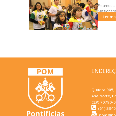
Estamos a 
Missionári
do
Ler mai
ENDERE
Quadra 905, 
Asa Norte, Br
CEP: 70790-
(61) 334
pom@pom