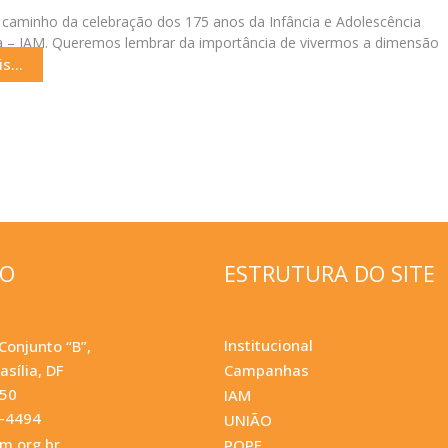
caminho da celebração dos 175 anos da Infância e Adolescência
a – IAM. Queremos lembrar da importância de vivermos a dimensão
s...
ÇO
ESTRUTURA DO SITE
Institucional
Conjunto “B”,
asília, DF
Campanhas
050
IAM
0-4494
UNIÃO
.org.br
POPF