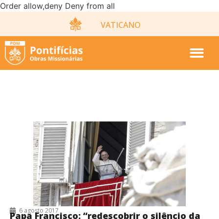
Order allow,deny Deny from all
VATICANO
MEDITAÇÃO
6 agosto 2017
Papa Francisco: “redescobrir o silêncio da