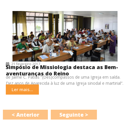
21 fevereiro 2017
Simpósio de Missiologia destaca as Bem-
aventuranças do Reino
de Jaime C. Patias “(Des)compassos de uma Igreja em saída.
Dez anos de Aparecida à luz de uma Igreja sinodal e martirial”.
Este é
Ler mais...
< Anterior
Seguinte >