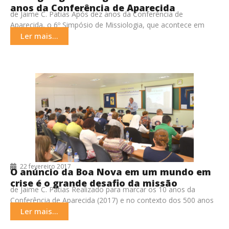
anos da Conferência de Aparecida
de Jaime C. Patias Após dez anos da Conferência de
Aparecida, o 6º Simpósio de Missiologia, que acontece em
Brasília (DF), avalia os avanços
Ler mais...
22 fevereiro 2017
O anúncio da Boa Nova em um mundo em
crise é o grande desafio da missão
de Jaime C. Patias Realizado para marcar os 10 anos da
Conferência de Aparecida (2017) e no contexto dos 500 anos
da Reforma Protestante
Ler mais...