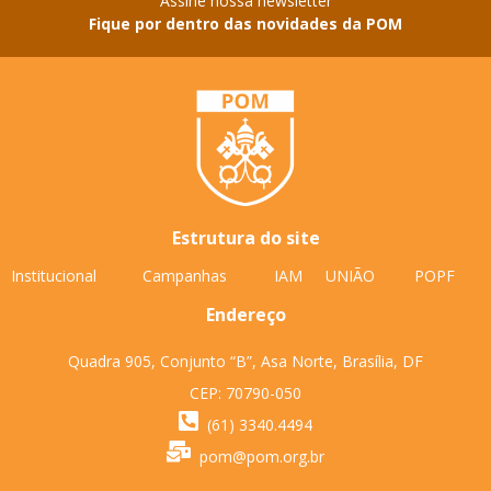
Assine nossa newsletter
Fique por dentro das novidades da POM
Estrutura do site
Institucional
Campanhas
IAM
UNIÃO
POPF
Endereço
Quadra 905, Conjunto “B”, Asa Norte, Brasília, DF
CEP: 70790-050
(61) 3340.4494
pom@pom.org.br