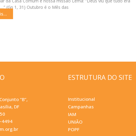
ar da Casa Comum é nossa missão Lema: “Deus viu que tudo era
” (Gn 1, 31) Outubro é o Mês das
s...
ÇO
ESTRUTURA DO SITE
Institucional
Conjunto “B”,
asília, DF
Campanhas
050
IAM
0-4494
UNIÃO
.org.br
POPF