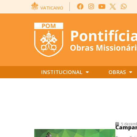
VATICANO
INSTITUCIONAL
OBRAS
ORAÇÃO MISSIONÁRIA
5 dezem
Campan