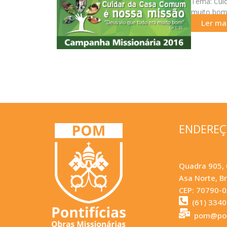
Tema: Cuid
muito bom…
Ler mai
ENDERE
Quadra 905, 
Asa Norte, Br
CEP: 70790-
(61) 334
pom@pom