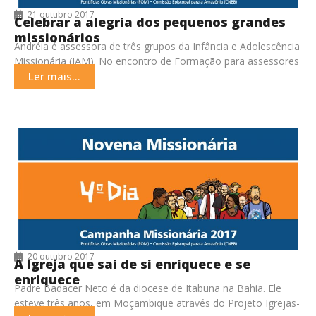
21 outubro 2017
Celebrar a alegria dos pequenos grandes
missionários
Andréia é assessora de três grupos da Infância e Adolescência
Missionária (IAM). No encontro de Formação para assessores
e assessoras ela tem partilhado suas
Ler mais...
20 outubro 2017
A Igreja que sai de si enriquece e se
enriquece
Padre Badacer Neto é da diocese de Itabuna na Bahia. Ele
esteve três anos, em Moçambique através do Projeto Igrejas-