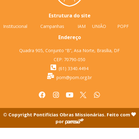
Estrutura do site
Institucional
Campanhas
IAM
UNIÃO
POPF
Endereço
Quadra 905, Conjunto “B”, Asa Norte, Brasília, DF
CEP: 70790-050
(61) 3340.4494
pom@pom.org.br
© Copyright Pontifícias Obras Missionárias. Feito com
por