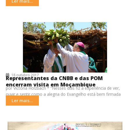
irmãs do Rio Grande do
Ler mais...
18 outubro 2017
Representantes da CNBB e das POM
encerram visita em Moçambique
por Victória Holzbach * “Nesses dias fiz a experiência de ver,
ouvir e sentir como a alegria do Evangelho está bem firmada
no coração
Ler mais...