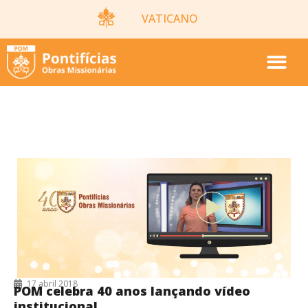
VATICANO
POM
17 abril 2018
POM celebra 40 anos lançando vídeo
institucional