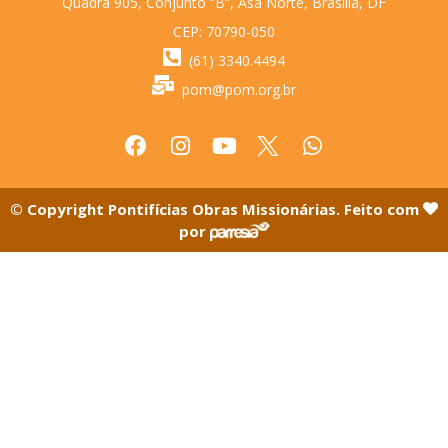
Quadra 905, Conjunto “B”, Asa Norte, Brasília, DF
CEP: 70790-050
(61) 3340.4494
pom@pom.org.br
© Copyright Pontifícias Obras Missionárias. Feito com
por