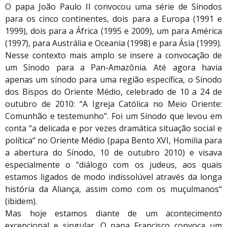
O papa João Paulo II convocou uma série de Sínodos
para os cinco continentes, dois para a Europa (1991 e
1999), dois para a África (1995 e 2009), um para América
(1997), para Austrália e Oceania (1998) e para Ásia (1999).
Nesse contexto mais amplo se insere a convocação de
um Sínodo para a Pan-Amazônia. Até agora havia
apenas um sínodo para uma região específica, o Sínodo
dos Bispos do Oriente Médio, celebrado de 10 a 24 de
outubro de 2010: “A Igreja Católica no Meio Oriente:
Comunhão e testemunho”. Foi um Sínodo que levou em
conta “a delicada e por vezes dramática situação social e
política“ no Oriente Médio (papa Bento XVI, Homilia para
a abertura do Sínodo, 10 de outubro 2010) e visava
especialmente o “diálogo com os judeus, aos quais
estamos ligados de modo indissolúvel através da longa
história da Aliança, assim como com os muçulmanos“
(ibidem).
Mas hoje estamos diante de um acontecimento
excepcional e singular. O papa Francisco convoca um