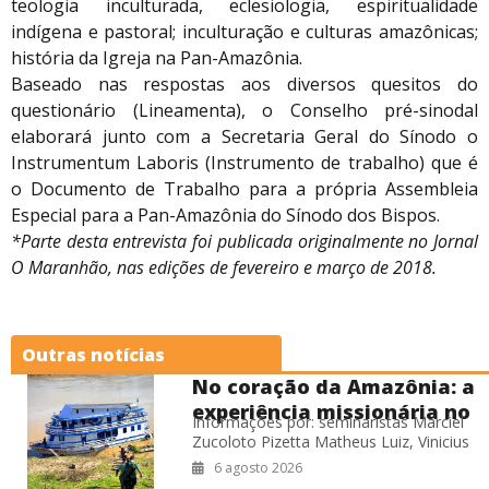
teologia inculturada, eclesiologia, espiritualidade
indígena e pastoral; inculturação e culturas amazônicas;
história da Igreja na Pan-Amazônia.
Baseado nas respostas aos diversos quesitos do
questionário (Lineamenta), o Conselho pré-sinodal
elaborará junto com a Secretaria Geral do Sínodo o
Instrumentum Laboris (Instrumento de trabalho) que é
o Documento de Trabalho para a própria Assembleia
Especial para a Pan-Amazônia do Sínodo dos Bispos.
*Parte desta entrevista foi publicada originalmente no Jornal
O Maranhão, nas edições de fevereiro e março de 2018.
Outras notícias
No coração da Amazônia: a
experiência missionária no
Informações por: seminaristas Marciel
Barco Hospital Laguna
Zucoloto Pizetta Matheus Luiz, Vinicius
Negra
Leite de Oliveira Willian Miranda Cardoso
6 agosto 2026
Durante o período de férias do