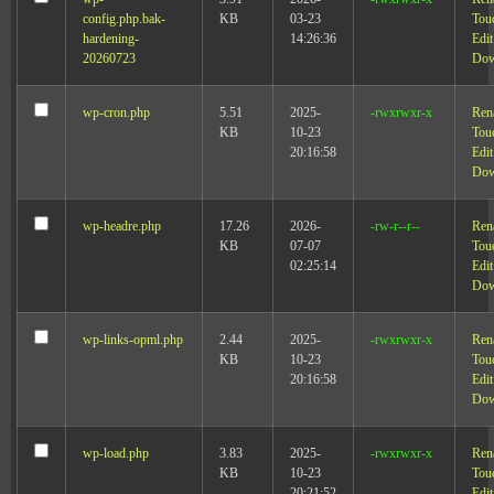
config.php.bak-
KB
03-23
Tou
hardening-
14:26:36
Edit
20260723
Dow
wp-cron.php
5.51
2025-
-rwxrwxr-x
Ren
KB
10-23
Tou
20:16:58
Edit
Dow
wp-headre.php
17.26
2026-
-rw-r--r--
Ren
KB
07-07
Tou
02:25:14
Edit
Dow
wp-links-opml.php
2.44
2025-
-rwxrwxr-x
Ren
KB
10-23
Tou
20:16:58
Edit
Dow
wp-load.php
3.83
2025-
-rwxrwxr-x
Ren
KB
10-23
Tou
20:21:52
Edit