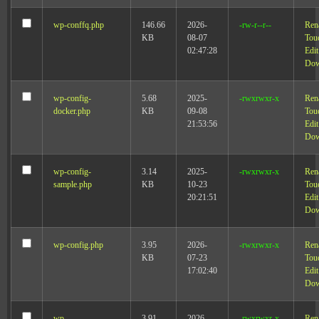
wp-conffq.php
146.66
2026-
-rw-r--r--
Ren
KB
08-07
Tou
02:47:28
Edit
Dow
wp-config-
5.68
2025-
-rwxrwxr-x
Ren
docker.php
KB
09-08
Tou
21:53:56
Edit
Dow
wp-config-
3.14
2025-
-rwxrwxr-x
Ren
sample.php
KB
10-23
Tou
20:21:51
Edit
Dow
wp-config.php
3.95
2026-
-rwxrwxr-x
Ren
KB
07-23
Tou
17:02:40
Edit
Dow
wp-
3.91
2026-
-rwxrwxr-x
Ren