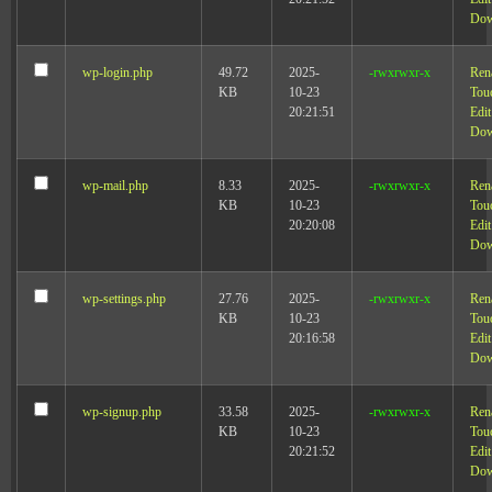
Dow
wp-login.php
49.72
2025-
-rwxrwxr-x
Ren
KB
10-23
Tou
20:21:51
Edit
Dow
wp-mail.php
8.33
2025-
-rwxrwxr-x
Ren
KB
10-23
Tou
20:20:08
Edit
Dow
wp-settings.php
27.76
2025-
-rwxrwxr-x
Ren
KB
10-23
Tou
20:16:58
Edit
Dow
wp-signup.php
33.58
2025-
-rwxrwxr-x
Ren
KB
10-23
Tou
20:21:52
Edit
Dow