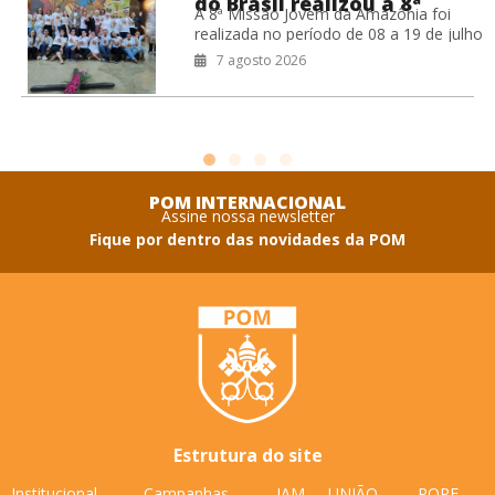
do Brasil realizou a 8ª
A 8ª Missão Jovem da Amazônia foi
Missão Jovem na Amazônia
realizada no período de 08 a 19 de julho
de 2026, na Prelazia de São Félix do
7 agosto 2026
POM INTERNACIONAL
Assine nossa newsletter
Fique por dentro das novidades da POM
Estrutura do site
Institucional
Campanhas
IAM
UNIÃO
POPF