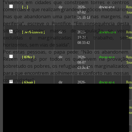
“Vivemos em cidades que constroem torres e centros
[ .. ]
dir
2026-
drwxr-xr-x
Ren
comerciais e que realizam grandes negócios imobiliários,
07-02
Tou
mas que abandonam uma parte de si nas margens, na
20:33:48
periferia”, escreve o Pontífice. “Em consequência desta
situação, grandes massas de população se veem
[ .well-known ]
dir
2025-
drwxrwxr-x
Ren
excluídas e marginalizadas: sem trabalho, sem
10-24
Tou
08:33:42
horizontes, sem vias de saída”.
Por estas pessoas, o papa pede: “Não os abandonem.
[ 028cc ]
dir
2026-
drwxr-xr-x
Ren
Rezem comigo por todos os que vivem na provação,
08-07
Tou
sobretudo os pobres, os refugiados e os marginalizados;
03:04:47
para que encontrem acolhimento e conforto nas nossas
comunidades”.
[ 03eab ]
dir
2026-
drwxr-xr-x
Ren
08-07
Tou
03:04:47
[ 21454 ]
dir
2026-
drwxr-xr-x
Ren
08-07
Tou
03:04:47