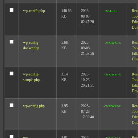
wp-conffq.php
146.66
2026-
-rw-r--r--
Ren
KB
08-07
Tou
02:47:28
Edit
Dow
wp-config-
5.68
2025-
-rwxrwxr-x
Ren
docker.php
KB
09-08
Tou
21:53:56
Edit
Dow
wp-config-
3.14
2025-
-rwxrwxr-x
Ren
sample.php
KB
10-23
Tou
20:21:51
Edit
Dow
wp-config.php
3.95
2026-
-rwxrwxr-x
Ren
KB
07-23
Tou
17:02:40
Edit
Dow
wp-
3.91
2026-
-rwxrwxr-x
Ren