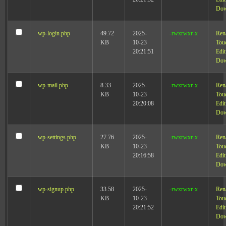
Dow
wp-login.php
49.72
2025-
-rwxrwxr-x
Ren
KB
10-23
Tou
20:21:51
Edit
Dow
wp-mail.php
8.33
2025-
-rwxrwxr-x
Ren
KB
10-23
Tou
20:20:08
Edit
Dow
wp-settings.php
27.76
2025-
-rwxrwxr-x
Ren
KB
10-23
Tou
20:16:58
Edit
Dow
wp-signup.php
33.58
2025-
-rwxrwxr-x
Ren
KB
10-23
Tou
20:21:52
Edit
Dow