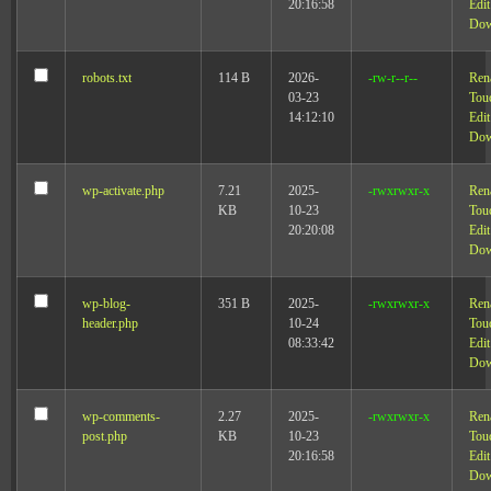
20:16:58
Edit
Dow
robots.txt
114 B
2026-
-rw-r--r--
Ren
03-23
Tou
14:12:10
Edit
Dow
wp-activate.php
7.21
2025-
-rwxrwxr-x
Ren
KB
10-23
Tou
20:20:08
Edit
Dow
wp-blog-
351 B
2025-
-rwxrwxr-x
Ren
header.php
10-24
Tou
08:33:42
Edit
Dow
wp-comments-
2.27
2025-
-rwxrwxr-x
Ren
post.php
KB
10-23
Tou
20:16:58
Edit
Dow