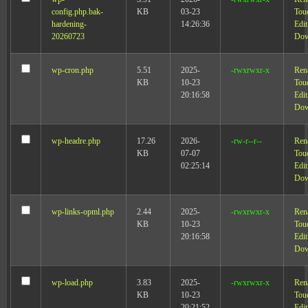
config.php.bak-
KB
03-23
Tou
hardening-
14:26:36
Edit
20260723
Dow
wp-cron.php
5.51
2025-
-rwxrwxr-x
Ren
KB
10-23
Tou
20:16:58
Edit
Dow
wp-headre.php
17.26
2026-
-rw-r--r--
Ren
KB
07-07
Tou
02:25:14
Edit
Dow
wp-links-opml.php
2.44
2025-
-rwxrwxr-x
Ren
KB
10-23
Tou
20:16:58
Edit
Dow
wp-load.php
3.83
2025-
-rwxrwxr-x
Ren
KB
10-23
Tou
20:21:52
Edit