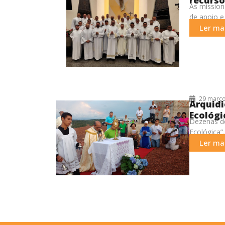
As mission
de apoio e
Ler mai
29 março
Arquidi
Ecológi
Dezenas de
Ecológica”
para a
Ler mai