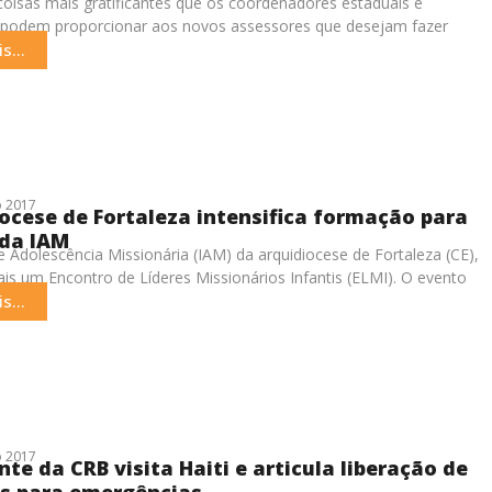
oisas mais gratificantes que os coordenadores estaduais e
 podem proporcionar aos novos assessores que desejam fazer
bra da Infância
s...
 2017
ocese de Fortaleza intensifica formação para
 da IAM
 e Adolescência Missionária (IAM) da arquidiocese de Fortaleza (CE),
ais um Encontro de Líderes Missionários Infantis (ELMI). O evento
s
s...
 2017
nte da CRB visita Haiti e articula liberação de
s para emergências