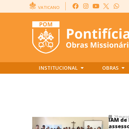
VATICANO
INSTITUCIONAL
OBRAS
29/03/2017
29 março
IAM de 
assess