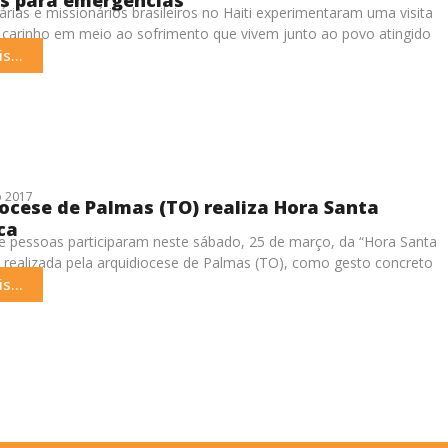
árias e missionários brasileiros no Haiti experimentaram uma visita
 carinho em meio ao sofrimento que vivem junto ao povo atingido
s...
 2017
ocese de Palmas (TO) realiza Hora Santa
ca
 pessoas participaram neste sábado, 25 de março, da “Hora Santa
, realizada pela arquidiocese de Palmas (TO), como gesto concreto
s...