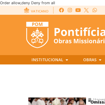
Order allow,deny Deny from all
VATICANO
INSTITUCIONAL
OBRAS
19/11/2017
19 nove
“Omissã