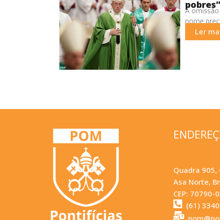
pobres”
A omissão
nome precis
Ler mai
ENDERE
Quadra 905, 
Asa Norte, Br
CEP: 70790-
(61) 334
pom@pom