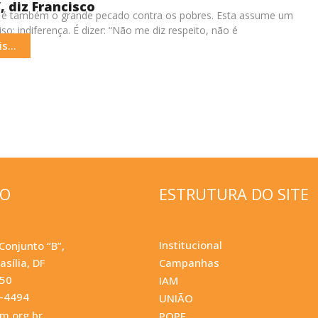
, diz Francisco
 é também o grande pecado contra os pobres. Esta assume um
o: indiferença. É dizer: “Não me diz respeito, não é
s...
ÇO
ESTRUTURA DO SITE
Institucional
Conjunto “B”,
asília, DF
Campanhas
050
IAM
0-4494
UNIÃO
.org.br
POPF