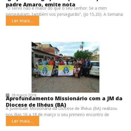
padre Amaro, emite nota
“O servo não é maior do que o seu senhor. Se a mim
perseguiram, também vos perseguirão”, (Jo 15,20). A Semana
Santa começou com
Ler mais...
28 março 2018
Aprofundamento Missionário com a JM da
Diocese de Ilhéus (BA)
A Juventude Missionária da Diocese de Ilhéus (BA) realizou
nos dias 16 a 18 de março o seu primeiro encontro de
formação. Na oportunidade
Ler mais...