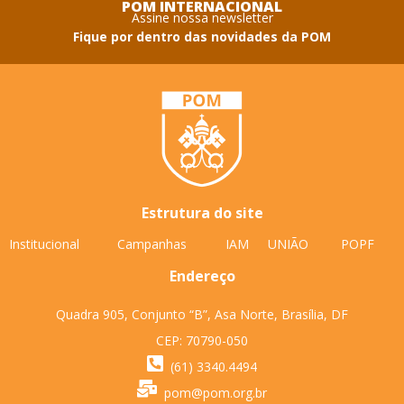
POM INTERNACIONAL
Assine nossa newsletter
Fique por dentro das novidades da POM
Estrutura do site
Institucional
Campanhas
IAM
UNIÃO
POPF
Endereço
Quadra 905, Conjunto “B”, Asa Norte, Brasília, DF
CEP: 70790-050
(61) 3340.4494
pom@pom.org.br