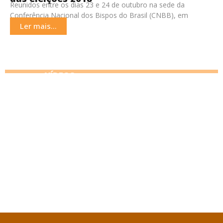
Reunidos entre os dias 23 e 24 de outubro na sede da
Conferência Nacional dos Bispos do Brasil (CNBB), em
Brasília (DF), os bispos
Ler mais...
VÍDEOS