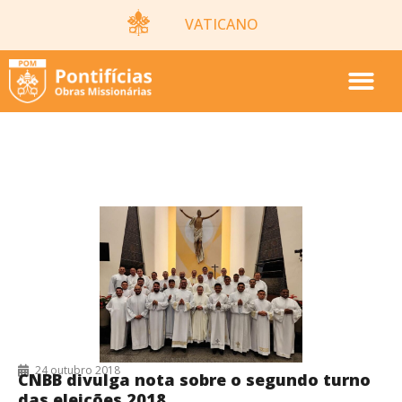
VATICANO
24/10/2018
24 outubro 2018
CNBB divulga nota sobre o segundo turno
das eleições 2018