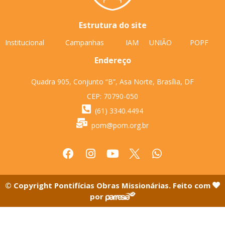
Estrutura do site
Institucional
Campanhas
IAM
UNIÃO
POPF
Endereço
Quadra 905, Conjunto “B”, Asa Norte, Brasília, DF
CEP: 70790-050
(61) 3340.4494
pom@pom.org.br
© Copyright Pontifícias Obras Missionárias. Feito com
por