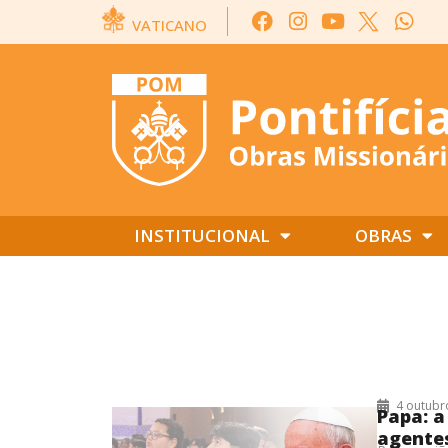
VATICANO
INSTITUCIONAL
OBRAS
4/10/2023
4 outubr
Papa: a
agente