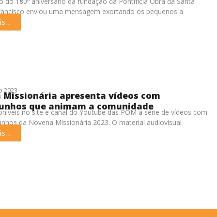
o do 180º aniversário da fundação da Pontifícia Obra da Santa
Francisco enviou uma mensagem exortando os pequenos a
pontes e
s...
o 2023
 Missionária apresenta vídeos com
unhos que animam a comunidade
oníveis no site e canal do Youtube das POM a série de vídeos com
nhos da Novena Missionária 2023. O material audiovisual
s...