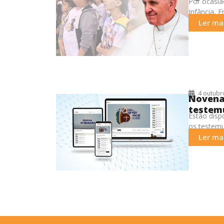
Por ocasiã
Infância, 
“construir 
Ler mai
4 outubr
Novena
testem
Estão disp
os testemu
Ler mai