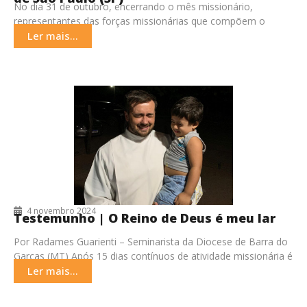
No dia 31 de outubro, encerrando o mês missionário,
representantes das forças missionárias que compõem o
Conselho Missionário da Arquidiocese de São Paulo,
Ler mais...
promoveu
4 novembro 2024
Testemunho | O Reino de Deus é meu lar
Por Radames Guarienti – Seminarista da Diocese de Barra do
Garças (MT) Após 15 dias contínuos de atividade missionária é
o que ressoa no
Ler mais...