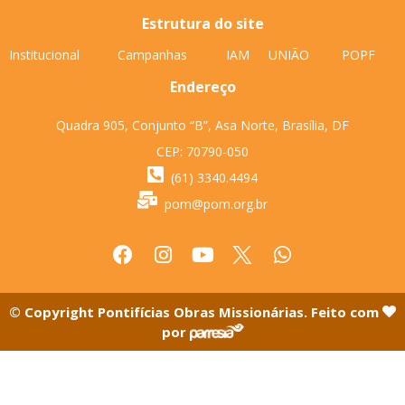
Estrutura do site
Institucional
Campanhas
IAM
UNIÃO
POPF
Endereço
Quadra 905, Conjunto “B”, Asa Norte, Brasília, DF
CEP: 70790-050
(61) 3340.4494
pom@pom.org.br
© Copyright Pontifícias Obras Missionárias. Feito com
por