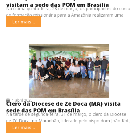
visitam a sede das POM em Brasília
Na última quinta-feira, 28 de março, os participantes do curso
de formação missionária para a Amazônia realizaram uma
visita à sede das Pontifícias Obras
Ler mais...
1 abril 2025
Clero da Diocese de Zé Doca (MA) visita
sede das POM em Brasília
Na tarde de segunda-feira, 31 de março, o clero da Diocese
de Zé Doca, no Maranhão, liderado pelo bispo dom João Kot,
visitou a
Ler mais...