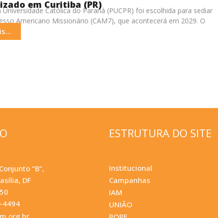
lizado em Curitiba (PR)
ia Universidade Católica do Paraná (PUCPR) foi escolhida para sediar
esso Americano Missionário (CAM7), que acontecerá em 2029. O
i
s...
ÇO
ESTRUTURA DO SITE
Institucional
Conjunto “B”,
asília, DF
Campanhas
050
IAM
0-4494
UNIÃO
.org.br
POPF