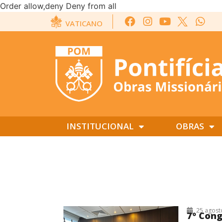
Order allow,deny Deny from all
VATICANO
INSTITUCIONAL
OBRAS
25/08/2025
25 agost
7º Cong