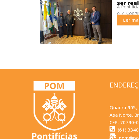
ser rea
A Pontifíc
o 7º Congr
anúncio fo
Ler mai
ENDERE
Quadra 905, 
Asa Norte, Br
CEP: 70790-
(61) 334
pom@pom