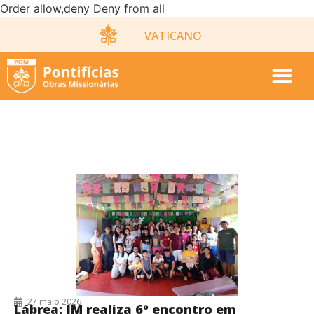
Order allow,deny Deny from all
VATICANO
27/05/2026
27 maio 2026
Lábrea: JM realiza 6º encontro em