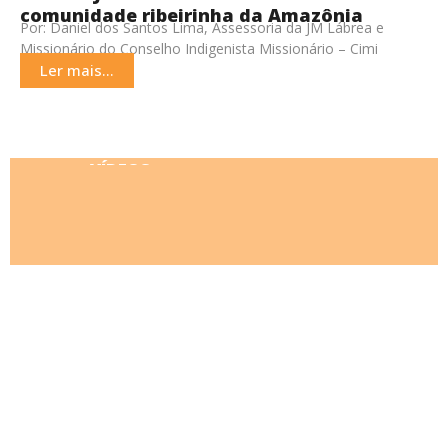
comunidade ribeirinha da Amazônia
Por: Daniel dos Santos Lima, Assessoria da JM Lábrea e
Missionário do Conselho Indigenista Missionário – Cimi
Lábrea. Entre os dias 22 e 24 de maio
Ler mais...
VÍDEOS