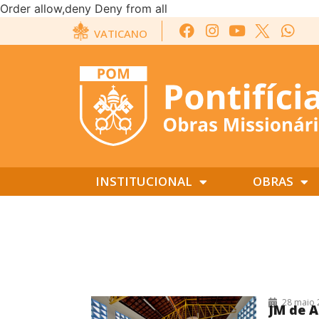
Order allow,deny Deny from all
VATICANO
INSTITUCIONAL
OBRAS
28/05/2026
28 maio 
JM de A