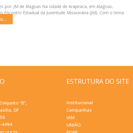
s por: JM de Alagoas Na cidade de Arapiraca, em Alagoas,
o Encontro Estadual da Juventude Missionária (JM). Com o tema
s...
ÇO
ESTRUTURA DO SITE
Institucional
Conjunto “B”,
asília, DF
Campanhas
050
IAM
0-4494
UNIÃO
.org.br
POPF