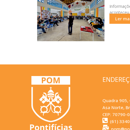
Informaçõe
aconteceu 
“Um em
Ler mai
ENDERE
Quadra 905, 
Asa Norte, Br
CEP: 70790-
(61) 334
pom@pom