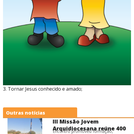
3. Tornar Jesus conhecido e amado;
Outras notícias
III Missão Jovem
Arquidiocesana reúne 400
Encontro promoveu formação,