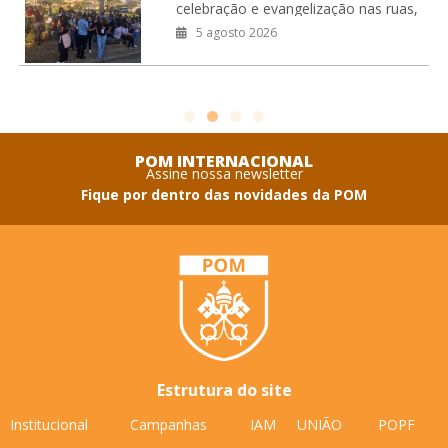
jovens no RJ
celebração e evangelização nas ruas,
fortalecendo o compromisso missionário
5 agosto 2026
da juventude da Arquidiocese de São
Sebastião do Rio de Janeiro.
Coordenação
POM INTERNACIONAL
Assine nossa newsletter
Fique por dentro das novidades da POM
Estrutura do site
Institucional
Campanhas
IAM
UNIÃO
POPF