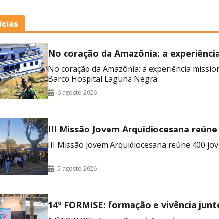
ícias
No coração da Amazônia: a experiênci
missionária no Barco Hospital Laguna
No coração da Amazônia: a experiência missio
Barco Hospital Laguna Negra
6 agosto 2026
III Missão Jovem Arquidiocesana reúne
no RJ
III Missão Jovem Arquidiocesana reúne 400 jov
5 agosto 2026
14º FORMISE: formação e vivência junt
seminaristas