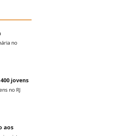
a
 Negra
nária no
 400 jovens
ens no RJ
o aos