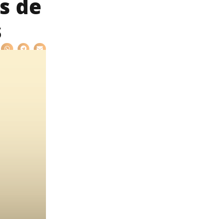
s de
s