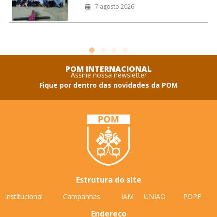
de 2026, na Prelazia de São Félix do
7 agosto 2026
POM INTERNACIONAL
Assine nossa newsletter
Fique por dentro das novidades da POM
Estrutura do site
Institucional
Campanhas
IAM
UNIÃO
POPF
Endereço