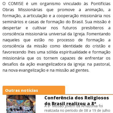
O COMISE é um organismo vinculado às Pontifícias
Obras Missionárias que promove a animação, a
formação, a articulação e a cooperação missionária nos
seminários e casas de formação do Brasil. Sua missão é
despertar e cultivar nos futuros presbíteros a
consciência missionária universal da Igreja. Fomentando
naqueles que estão no processo de formação a
consciência da missão como identidade do cristão e
favorecendo lhes uma sólida espiritualidade e formação
missionária que os tornem capazes de enfrentar os
desafios da ação evangelizadora da igreja: na pastoral,
na nova evangelização e na missão ad gentes.
Outras notícias
Conferência dos Religiosos
do Brasil realizou a 8ª
A 8ª Missão Jovem da Amazônia foi
Missão Jovem na Amazônia
realizada no período de 08 a 19 de julho