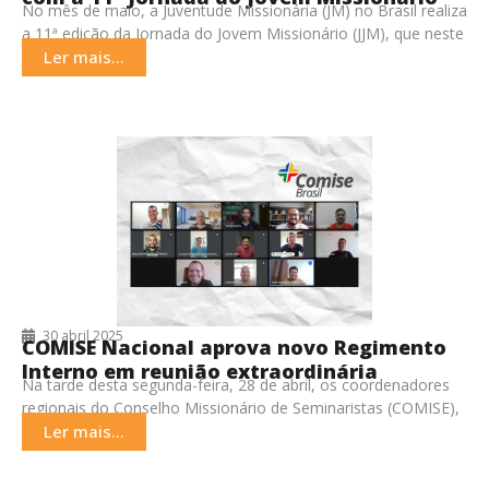
No mês de maio, a Juventude Missionária (JM) no Brasil realiza
em maio
a 11ª edição da Jornada do Jovem Missionário (JJM), que neste
ano tem
Ler mais...
30 abril 2025
COMISE Nacional aprova novo Regimento
Interno em reunião extraordinária
Na tarde desta segunda-feira, 28 de abril, os coordenadores
regionais do Conselho Missionário de Seminaristas (COMISE),
e seus respectivos coordenadores regionais, reuniram-se de
Ler mais...
forma