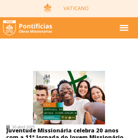
VATICANO
30/04/2025
30 abril 2025
Juventude Missionária celebra 20 anos
com a 11ª Jornada do Jovem Missionário