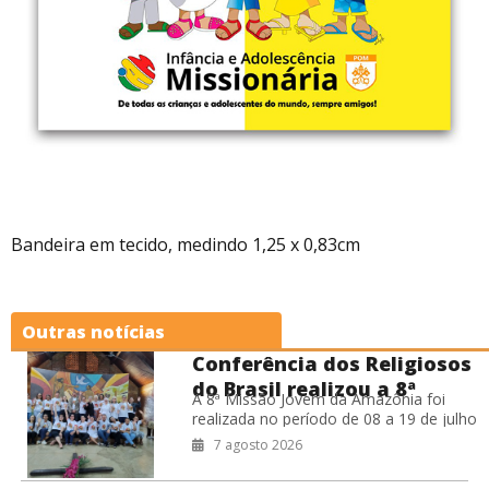
Bandeira em tecido, medindo 1,25 x 0,83cm
Outras notícias
Conferência dos Religiosos
do Brasil realizou a 8ª
A 8ª Missão Jovem da Amazônia foi
Missão Jovem na Amazônia
realizada no período de 08 a 19 de julho
de 2026, na Prelazia de São Félix do
7 agosto 2026