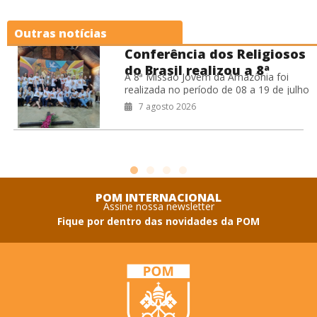
Outras notícias
Conferência dos Religiosos
do Brasil realizou a 8ª
A 8ª Missão Jovem da Amazônia foi
Missão Jovem na Amazônia
realizada no período de 08 a 19 de julho
de 2026, na Prelazia de São Félix do
7 agosto 2026
POM INTERNACIONAL
Assine nossa newsletter
Fique por dentro das novidades da POM