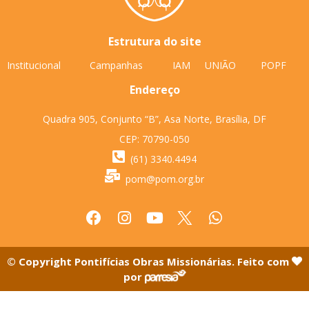
Estrutura do site
Institucional
Campanhas
IAM
UNIÃO
POPF
Endereço
Quadra 905, Conjunto “B”, Asa Norte, Brasília, DF
CEP: 70790-050
(61) 3340.4494
pom@pom.org.br
© Copyright Pontifícias Obras Missionárias. Feito com
por