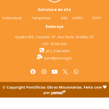
Estrutura do site
Institucional
Campanhas
IAM
UNIÃO
POPF
Endereço
Quadra 905, Conjunto “B”, Asa Norte, Brasília, DF
CEP: 70790-050
(61) 3340.4494
pom@pom.org.br
© Copyright Pontifícias Obras Missionárias. Feito com
por