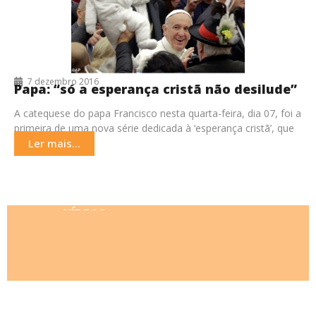
7 dezembro 2016
Papa: “só a esperança cristã não desilude”
A catequese do papa Francisco nesta quarta-feira, dia 07, foi a
primeira de uma nova série dedicada à ‘esperança cristã’, que
não desilude. Na
Ler mais...
VÍDEOS