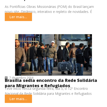
As Pontifícias Obras Missionárias (POM) do Brasil lançam
novo site. Dinâmico, interativo e repleto de novidades. É
comunicação a serviço da Missão. Notícias, artigos,
Ler mais...
7 dezembro 2016
Brasília sedia encontro da Rede Solidária
para Migrantes e Refugiados
Teve início nessa segunda-feira, dia 5, o 12º Encontro
Nacional da Rede Solidária para Migrantes e Refugiados
(RedeMir). O evento terminou nesta quarta-feira, dia
Ler mais...