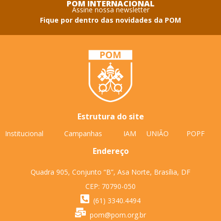
POM INTERNACIONAL
Assine nossa newsletter
Fique por dentro das novidades da POM
Estrutura do site
Institucional
Campanhas
IAM
UNIÃO
POPF
Endereço
Quadra 905, Conjunto “B”, Asa Norte, Brasília, DF
CEP: 70790-050
(61) 3340.4494
pom@pom.org.br