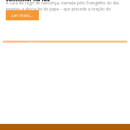
A cura do cego de nascença, narrada pelo Evangelho do dia,
inspirou a alocução do papa – que precede a oração do
Angelus –
Ler mais...
VÍDEOS